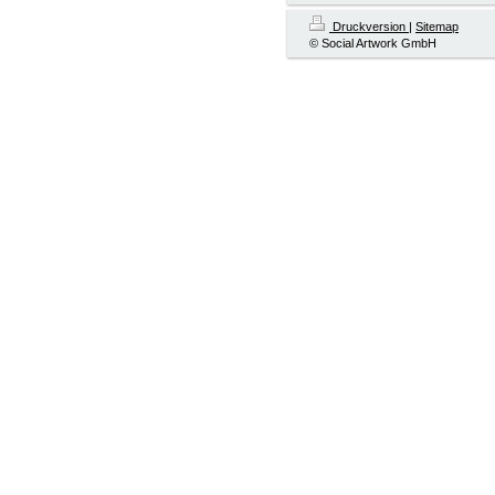
Druckversion
|
Sitemap
© Social Artwork GmbH