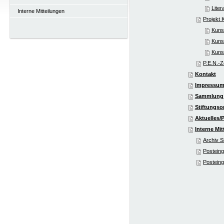
Liter
Interne Mitteilungen
Projekt 
Kuns
Kuns
Kuns
P.E.N.-
Kontakt
Impressu
Sammlung 
Stiftungso
Aktuelles/
Interne Mit
Archiv S
Posteing
Posteing