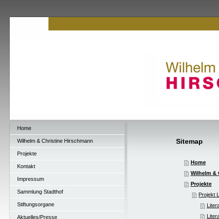
Home
Sitemap
Wilhelm & Christine Hirschmann
Projekte
Home
Kontakt
Wilhelm & 
Impressum
Projekte
Sammlung Stadthof
Projekt L
Stiftungsorgane
Liter
Liter
Aktuelles/Presse