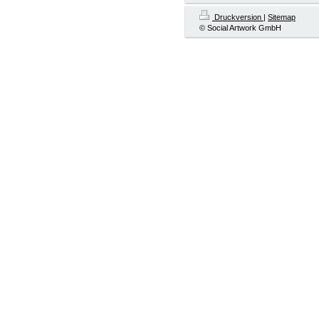
Druckversion
|
Sitemap
© Social Artwork GmbH