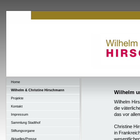
Home
Wilhelm & Christine Hirschmann
Wilhelm u
Projekte
Wilhelm Hir
Kontakt
die väterlic
das
vor
alle
Impressum
Sammlung Stadthof
Christine Hi
Stiftungsorgane
in
Frankreic
wesentlichen
Aktuelles/Presse