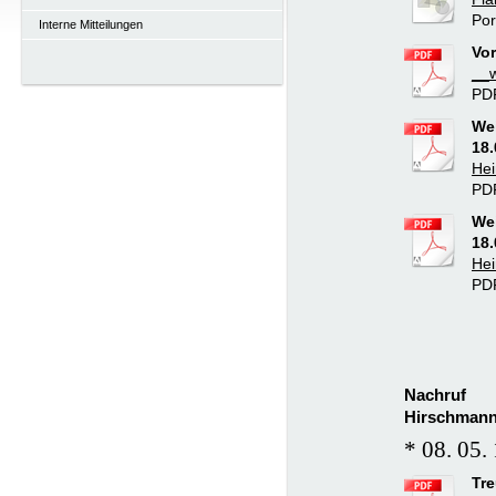
Por
Interne Mitteilungen
Vor
__w
PDF
We
18.
Hei
PDF
We
18.
Hei
PDF
Nac
Hirschmann 
* 08. 05
Tre