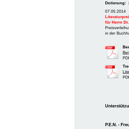
Dotierung: 
07.05.2014
Literaturpre
für Herrn Dr
Preisverleih
in der Buch
Ber
Ber
PD
Tre
Lit
PDF
Unterstützu
P.E.N. - Fr