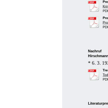
Pre
Kri
PDF
Pr
Pro
PD
Na
Hirschmann 
* 6. 3. 1
Tre
Tod
PDF
Literaturpr