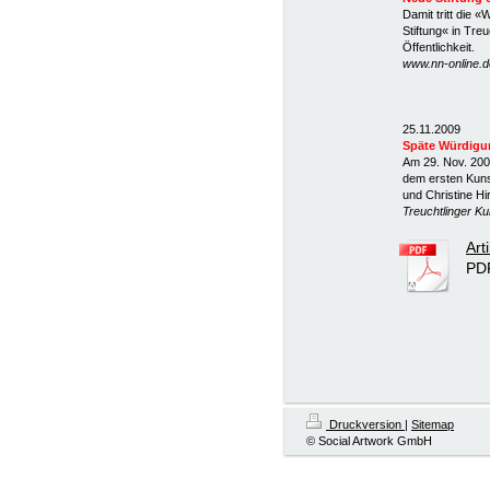
Damit tritt die 
Stiftung« in Tre
Öffentlichkeit.
www.nn-online.de
25.11.2009
Späte Würdigu
Am 29. Nov. 2009
dem ersten Kuns
und Christine Hi
Treuchtlinger Ku
Art
PD
Druckversion
|
Sitemap
© Social Artwork GmbH